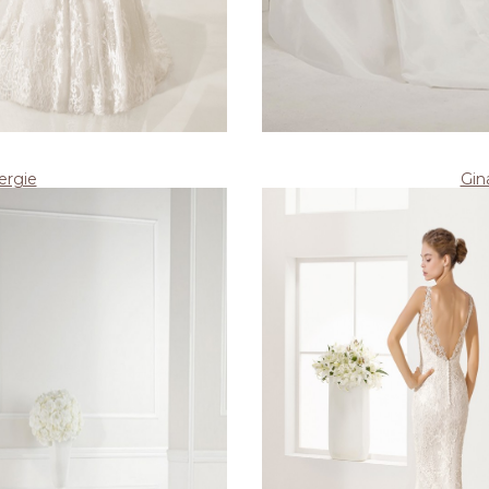
ergie
Gin