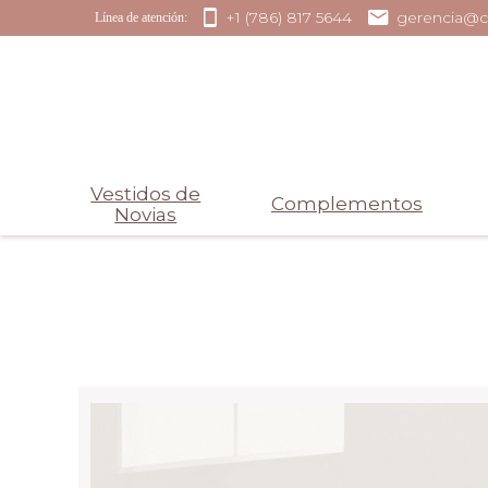
+1 (786) 817 5644
gerencia@c
Línea de atención:
Vestidos de
Complementos
Novias