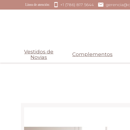
+1 (786) 817 5644
gerencia@c
Línea de atención:
Vestidos de
Complementos
Novias